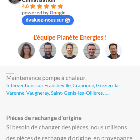
4.8
powered by
G
o
o
g
l
e
évaluez-nous sur
L’équipe Planète Energies !
Maintenance pompe à chaleur.
Interventions sur Francheville, Craponne, Grézieu-la-
Varenne, Vaugneray, Saint-Genis-les-Ollières, .....
Pièces de rechange d'origine
Si besoin de changer des pièces, nous utilisons
des pièces de rechange d’origine, en provenance