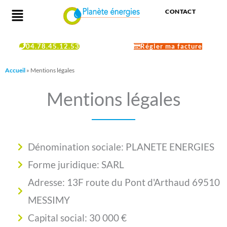
Aller
Menu
CONTACT
au
contenu
04.78.45.12.53
Régler ma facture
Accueil
»
Mentions légales
Mentions légales
Dénomination sociale: PLANETE ENERGIES
Forme juridique: SARL
Adresse: 13F route du Pont d'Arthaud 69510
MESSIMY
Capital social: 30 000 €